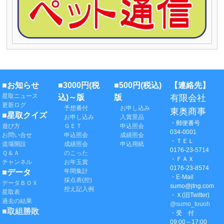
■お知らせ
■3000円(税
■500円(税込)
【連絡先】
星取ニュース
込)～版
版
有限会社
更新ログ
予想番付
お申し込み
東奥商事
■星取クイズ
お申し込み
入賞景品
・郵便番号
遊び方
ＧＥＴ
申込照会
034-0001
お問い合せ
申込照会
成績照会
・ＴＥＬ
道場開設
成績照会
申込用紙
0176-23-5714
Ｑ＆Ａ
のこった
・ＦＡＸ
チャンネル
お年玉賞
0176-23-8574
年間集計
■データ
・E-Mail
採点表(控)
データＢＯＸ
sumo@jtng.com
控え記入例
星取表
・Ｘ(旧Twitter)
過去の結果
@sumo_touoh
■取組勝敗
・受 付
09:00～17:00