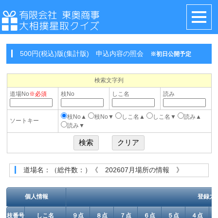
500円(税込)版(集計版) 申込内容の照会
※初日公開予定
検索文字列
道場No
※必須
枝No
しこ名
読み
枝No▲
枝No▼
しこ名▲
しこ名▼
読み▲
ソートキー
読み▼
道場名：（総件数：）《 202607月場所の情報 》
個人情報
登録力
枝番号
しこ名
９点
８点
７点
６点
５点
４点