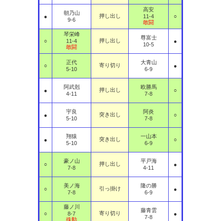
高安
朝乃山
押し出し
●
11-4
○
9-6
敢闘
琴栄峰
尊富士
押し出し
○
11-4
●
10-5
敢闘
正代
大青山
寄り切り
○
●
5-10
6-9
阿武剋
欧勝馬
押し出し
●
○
4-11
7-8
宇良
阿炎
突き出し
●
○
5-10
7-8
翔猿
一山本
突き出し
●
○
5-10
6-9
豪ノ山
平戸海
押し出し
○
●
7-8
4-11
美ノ海
隆の勝
引っ掛け
○
●
7-8
6-9
藤ノ川
藤青雲
寄り切り
○
8-7
●
7-8
殊勲