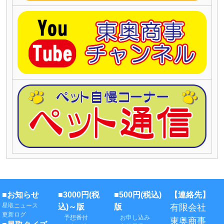
■お知らせ
■3000円(税
■500円(税込)
【連絡先】
星取ニュース
込)～版
版
有限会社
更新ログ
予想番付
お申し込み
東奥商事