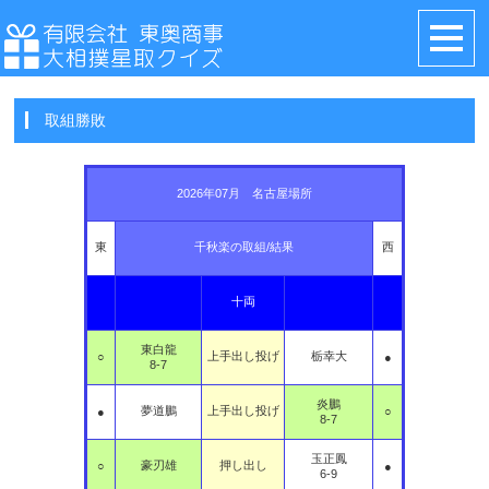
取組勝敗
2026年07月 名古屋場所
東
千秋楽の取組/結果
西
十両
東白龍
上手出し投げ
栃幸大
○
●
8-7
炎鵬
夢道鵬
上手出し投げ
●
○
8-7
玉正鳳
豪刃雄
押し出し
○
●
6-9