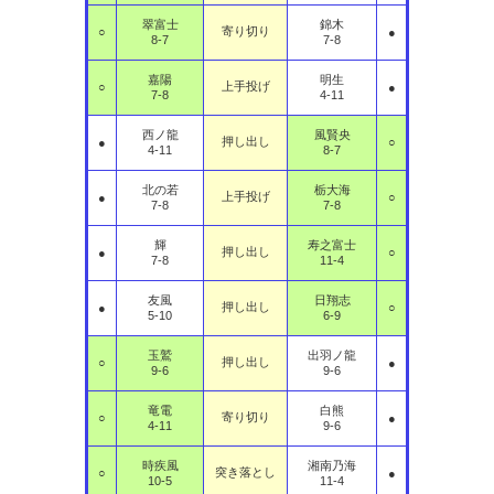
翠富士
錦木
寄り切り
○
●
8-7
7-8
嘉陽
明生
上手投げ
○
●
7-8
4-11
西ノ龍
風賢央
押し出し
●
○
4-11
8-7
北の若
栃大海
上手投げ
●
○
7-8
7-8
輝
寿之富士
押し出し
●
○
7-8
11-4
友風
日翔志
押し出し
●
○
5-10
6-9
玉鷲
出羽ノ龍
押し出し
○
●
9-6
9-6
竜電
白熊
寄り切り
○
●
4-11
9-6
時疾風
湘南乃海
突き落とし
○
●
10-5
11-4