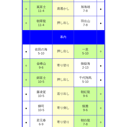
嵐富士
旭海雄
肩透かし
○
●
11-4
7-8
朝翠龍
羽出山
押し出し
○
●
11-4
7-8
幕内
佐田の海
一意
押し出し
●
○
5-10
5-10
金峰山
御嶽海
寄り切り
○
●
9-6
2-13
錦富士
千代翔馬
押し出し
○
●
10-5
5-10
藤凌駕
朝紅龍
送り出し
●
○
10-5
9-6
獅司
狼雅
寄り倒し
●
○
10-5
9-6
若元春
朝白龍
寄り切り
●
○
6-9
7-8