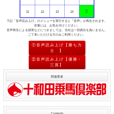
千
11
12
13
14
下記「音声読み上げ」のメニューを実行すると『音声』が再生されます。
音量には、お気を付けください。
音声再生による損害などにつきましては、当社は一切責任を負いません。
ご了承いただける方のみご利用ください。
①音声読み上げ【勝ち力
士 】
②音声読み上げ【優勝・
三賞】
関連業者
Contents