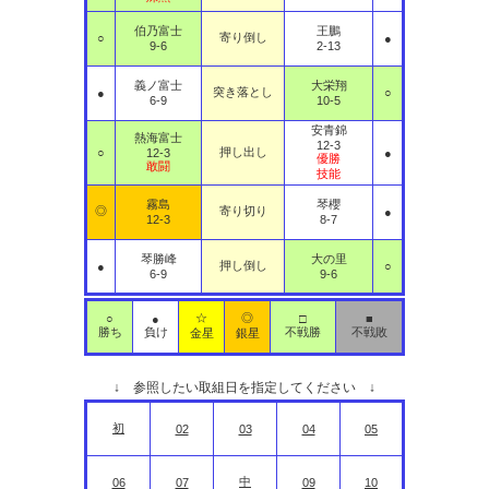
伯乃富士
王鵬
寄り倒し
○
●
9-6
2-13
義ノ富士
大栄翔
突き落とし
●
○
6-9
10-5
安青錦
熱海富士
12-3
押し出し
○
12-3
●
優勝
敢闘
技能
霧島
琴櫻
◎
寄り切り
●
12-3
8-7
琴勝峰
大の里
押し倒し
●
○
6-9
9-6
☆
◎
○
●
□
■
勝ち
負け
不戦勝
不戦敗
金星
銀星
↓ 参照したい取組日を指定してください ↓
初
02
03
04
05
中
06
07
09
10